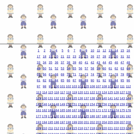
1
2
3
4
5
6
7
8
9
10
11
12
13
14
15
16
17
18
19
20
21
22
23
24
25
26
27
28
29
30
31
32
33
34
35
36
37
38
39
40
41
42
43
44
45
46
47
48
49
50
51
52
53
54
55
56
57
58
59
60
61
62
63
64
65
66
67
68
69
70
71
72
73
74
75
76
77
78
79
80
81
82
83
84
85
86
87
88
89
90
91
92
93
94
95
96
97
98
99
100
101
102
103
104
105
106
107
108
109
110
111
112
113
114
115
116
117
118
119
120
121
122
123
124
125
126
127
128
129
130
131
132
133
134
135
136
137
138
139
140
141
142
143
144
145
146
147
148
149
150
151
152
153
154
155
156
157
158
159
160
161
162
163
164
165
166
167
168
169
170
171
172
173
174
175
176
177
178
179
180
181
182
183
184
185
186
187
188
189
190
191
192
193
194
195
196
197
198
199
200
201
202
203
204
205
206
207
208
209
210
211
212
213
214
215
216
217
218
219
220
221
222
223
224